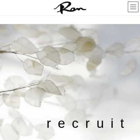
コ
ナ
ン
ビ
テ
ゲ
ン
ー
ツ
シ
へ
ョ
ス
ン
キ
に
ッ
移
プ
動
recruit